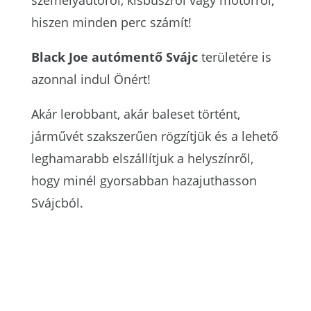
személyautóról, kisbuszról vagy motorról,
hiszen minden perc számít!
Black Joe autómentő Svájc
területére is
azonnal indul Önért!
Akár lerobbant, akár baleset történt,
járművét szakszerűen rögzítjük és a lehető
leghamarabb elszállítjuk a helyszínről,
hogy minél gyorsabban hazajuthasson
Svájcból.