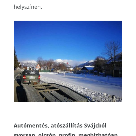
helyszínen.
Autómentés, atószállítás Svájcból
gyorsan, olcsón, profin, megbízhatóan.