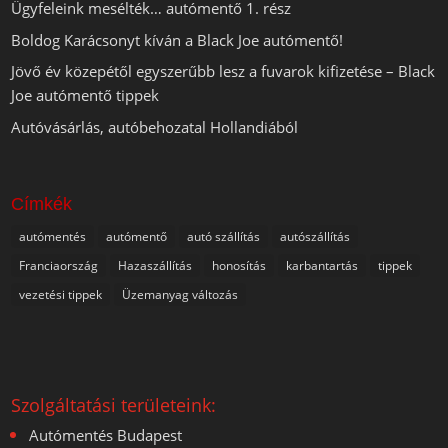
Ügyfeleink mesélték… autómentő 1. rész
Boldog Karácsonyt kíván a Black Joe autómentő!
Jövő év közepétől egyszerűbb lesz a fuvarok kifizetése – Black
Joe autómentő tippek
Autóvásárlás, autóbehozatal Hollandiából
Címkék
autómentés
autómentő
autó szállítás
autószállítás
Franciaország
Hazaszállítás
honosítás
karbantartás
tippek
vezetési tippek
Üzemanyag változás
Szolgáltatási területeink:
Autómentés Budapest