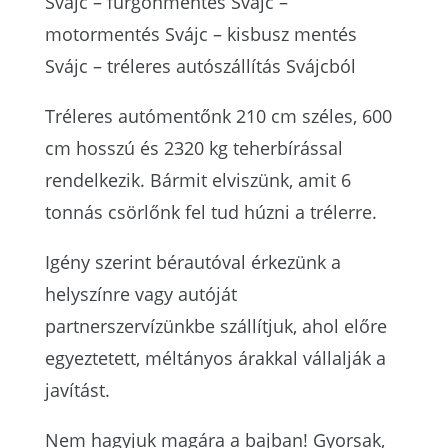
Svájc – furgonmentés Svájc –
motormentés Svájc – kisbusz mentés
Svájc – tréleres autószállítás Svájcból
Tréleres autómentőnk 210 cm széles, 600
cm hosszú és 2320 kg teherbírással
rendelkezik. Bármit elviszünk, amit 6
tonnás csörlőnk fel tud húzni a trélerre.
Igény szerint bérautóval érkezünk a
helyszínre vagy autóját
partnerszervízünkbe szállítjuk, ahol előre
egyeztetett, méltányos árakkal vállalják a
javítást.
Nem hagyjuk magára a bajban! Gyorsak,