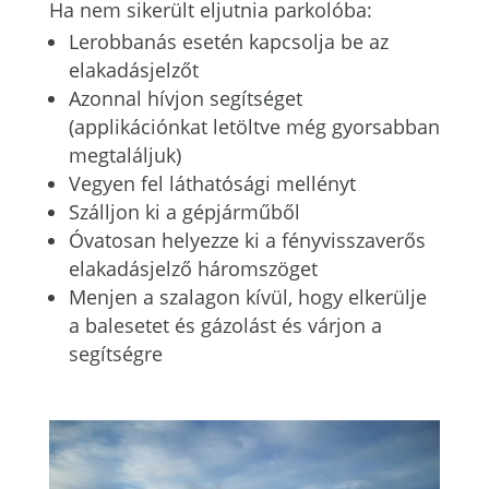
Ha nem sikerült eljutnia parkolóba:
Lerobbanás esetén kapcsolja be az
elakadásjelzőt
Azonnal hívjon segítséget
(applikációnkat letöltve még gyorsabban
megtaláljuk)
Vegyen fel láthatósági mellényt
Szálljon ki a gépjárműből
Óvatosan helyezze ki a fényvisszaverős
elakadásjelző háromszöget
Menjen a szalagon kívül, hogy elkerülje
a balesetet és gázolást és várjon a
segítségre