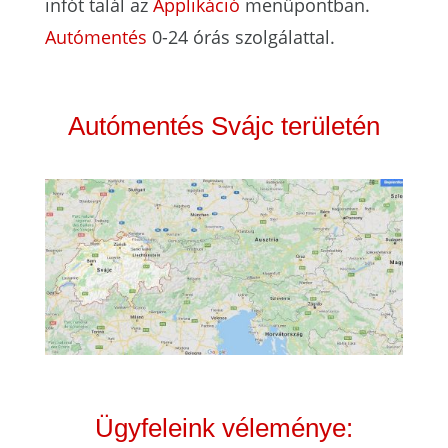
infót talál az
Applikáció
menüpontban.
Autómentés
0-24 órás szolgálattal.
Autómentés Svájc területén
Ügyfeleink véleménye: