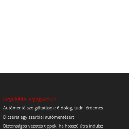
Legutóbbi bejegyzések
Autómentő szolgáltatások: 6 dolog, tudni érdemes
Dicséret egy szerbiai autómentésért
Biztonságos vezetés tippek, ha hosszú útra indulsz