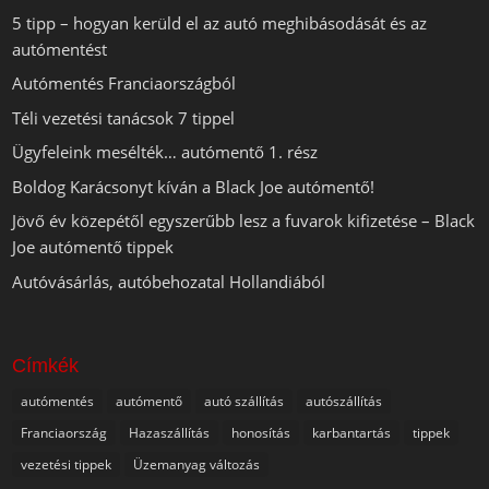
5 tipp – hogyan kerüld el az autó meghibásodását és az
autómentést
Autómentés Franciaországból
Téli vezetési tanácsok 7 tippel
Ügyfeleink mesélték… autómentő 1. rész
Boldog Karácsonyt kíván a Black Joe autómentő!
Jövő év közepétől egyszerűbb lesz a fuvarok kifizetése – Black
Joe autómentő tippek
Autóvásárlás, autóbehozatal Hollandiából
Címkék
autómentés
autómentő
autó szállítás
autószállítás
Franciaország
Hazaszállítás
honosítás
karbantartás
tippek
vezetési tippek
Üzemanyag változás