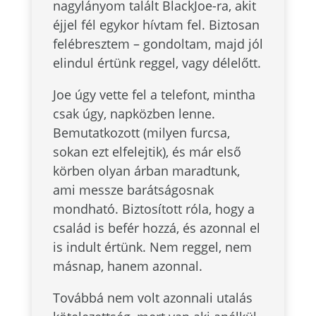
nagylányom talált BlackJoe-ra, akit
éjjel fél egykor hívtam fel. Biztosan
felébresztem – gondoltam, majd jól
elindul értünk reggel, vagy délelőtt.
Joe úgy vette fel a telefont, mintha
csak úgy, napközben lenne.
Bemutatkozott (milyen furcsa,
sokan ezt elfelejtik), és már első
körben olyan árban maradtunk,
ami messze barátságosnak
mondható. Biztosított róla, hogy a
család is befér hozzá, és azonnal el
is indult értünk. Nem reggel, nem
másnap, hanem azonnal.
Továbbá nem volt azonnali utalás