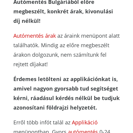
Autómentés Bulgáriából e
lőre
megbeszélt, konkrét árak, kivonulási
díj nélkül!
Autómentés árak
az áraink menüpont alatt
találhatók. Mindig az előre megbeszélt
árakon dolgozunk, nem számítunk fel
rejtett díjakat!
Érdemes letölteni az applikációnkat is,
amivel nagyon gyorsabb tud segítséget
kérni, ráadásul kérdés nélkül be tudjuk
azonosítani földrajzi helyzetét.
Erről több infót talál az
Applikáció
menüpontban. Gyors
autómentés
0-24