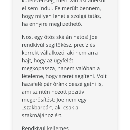
kötelezettség, mert van aki anélkül
el sem indul. Felmerült bennem,
hogy milyen lehet a szolgáltatás,
ha ennyire megfizethető.
Nos, egy ötös skálán hatos! Joe
rendkívül segítőkész, precíz és
korrekt vállalkozó, aki nem arra
hajt, hogy az ügyfelét
megkopassza, hanem valóban a
lételeme, hogy szeret segíteni. Volt
hazafelé pár óránk beszélgetni is,
ami szintén hozott pozitív
megerősítést: Joe nem egy
„szakbarbár”, aki csak a
szakmájához ért.
Rendkívül kellemes