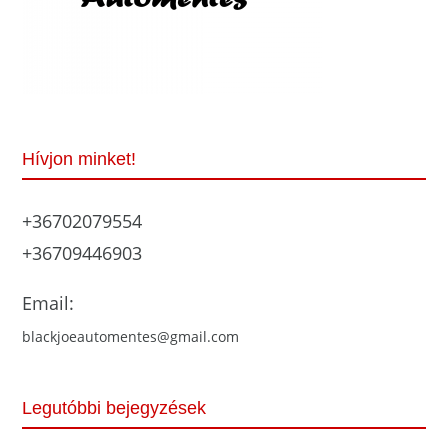
Hívjon minket!
+36702079554
+36709446903
Email:
blackjoeautomentes@gmail.com
Legutóbbi bejegyzések