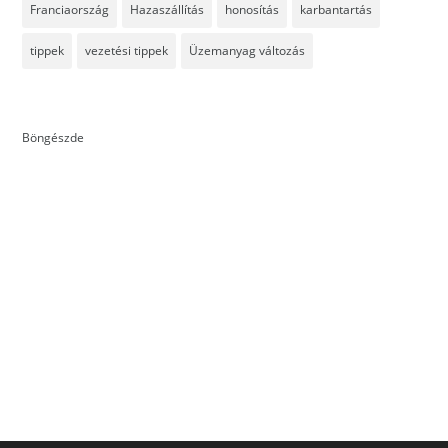
Franciaország
Hazaszállítás
honosítás
karbantartás
tippek
vezetési tippek
Üzemanyag változás
Böngészde