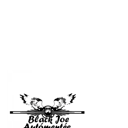
Egyes autómentős cégeknek a "legjobb
autómentés", az az eset jut eszébe, amikor a
legtöbbet kereste. Nekünk ezzel szemben egész
más.Valamikor augusztus közepén egy este
hívott a kedves ügyfél....