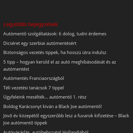
Legutóbbi bejegyzések
Autómentő szolgáltatások: 6 dolog, tudni érdemes
Dicséret egy szerbiai autómentésért
Biztonságos vezetés tippek, ha hosszú útra indulsz
5 tipp – hogyan kerüld el az autó meghibásodását és az
autómentést
Autómentés Franciaországból
Téli vezetési tanácsok 7 tippel
Ügyfeleink mesélték… autómentő 1. rész
Boldog Karácsonyt kíván a Black Joe autómentő!
Jövő év közepétől egyszerűbb lesz a fuvarok kifizetése – Black
Joe autómentő tippek
Autóvásárlás, autóbehozatal Hollandiából