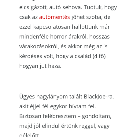
elcsigázott, autó sehova. Tudtuk, hogy
csak az
autómentés
jöhet szóba, de
ezzel kapcsolatosan hallottunk már
mindenféle horror-árakról, hosszas
várakozásokról, és akkor még az is
kérdéses volt, hogy a család (4 fő)
hogyan jut haza.
Ügyes nagylányom talált BlackJoe-ra,
akit éjjel fél egykor hívtam fel.
Biztosan felébresztem – gondoltam,
majd jól elindul értünk reggel, vagy
délelőtt.