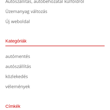
Autószállítás, autóbehozatal külföldről
Üzemanyag változás
Új weboldal
Kategóriák
autómentés
autószállítás
közlekedés
vélemények
Címkék