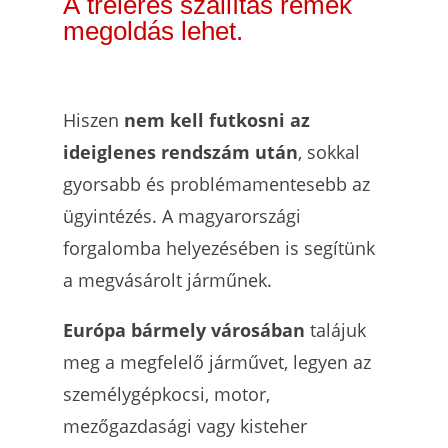
A
tréleres szállítás remek
megoldás lehet.
Hiszen
nem kell futkosni az
ideiglenes rendszám után
, sokkal
gyorsabb és problémamentesebb az
ügyintézés. A
magyarországi
forgalomba helyezésében is segítünk
a megvásárolt járműnek.
Európa bármely városában
talájuk
meg a megfelelő járművet, legyen az
személygépkocsi, motor,
mezőgazdasági vagy kisteher