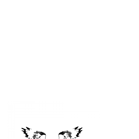
Az EU országai közül jelenleg Hollandiából
érdemes a leginkább használt autót behozni.
Garantáltak a kilométer állások, és olcsók az
autók. Jelenleg Hollandiában törvény írja elő az
órák...