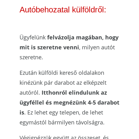
Autóbehozatal külföldről:
Ügyfelünk
felvázolja magában, hogy
mit is szeretne venni
, milyen autót
szeretne.
Ezután külföldi kereső oldalakon
kinézünk pár darabot az elképzelt
autóról.
Itthonról elindulunk az
ügyféllel és megnézünk 4-5 darabot
is
. Ez lehet egy telepen, de lehet
egymástól bármilyen távolságra.
Végignézzük együtt az összeset, és