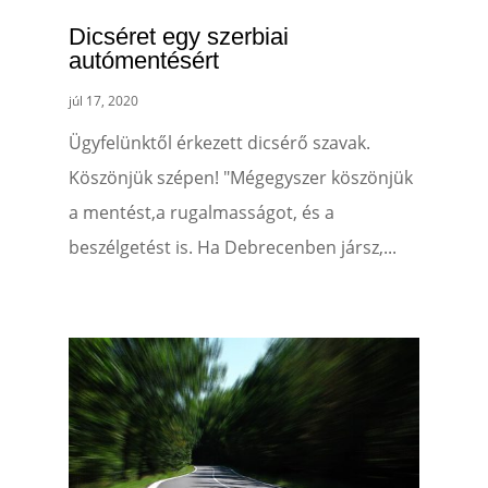
Dicséret egy szerbiai
autómentésért
júl 17, 2020
Ügyfelünktől érkezett dicsérő szavak.
Köszönjük szépen! "Mégegyszer köszönjük
a mentést,a rugalmasságot, és a
beszélgetést is. Ha Debrecenben jársz,...