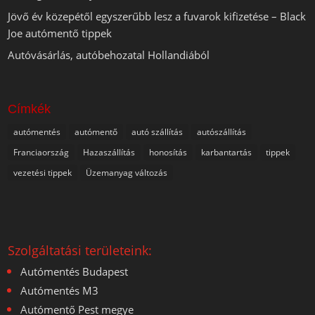
Jövő év közepétől egyszerűbb lesz a fuvarok kifizetése – Black
Joe autómentő tippek
Autóvásárlás, autóbehozatal Hollandiából
Címkék
autómentés
autómentő
autó szállítás
autószállítás
Franciaország
Hazaszállítás
honosítás
karbantartás
tippek
vezetési tippek
Üzemanyag változás
Szolgáltatási területeink:
Autómentés Budapest
Autómentés M3
Autómentő Pest megye