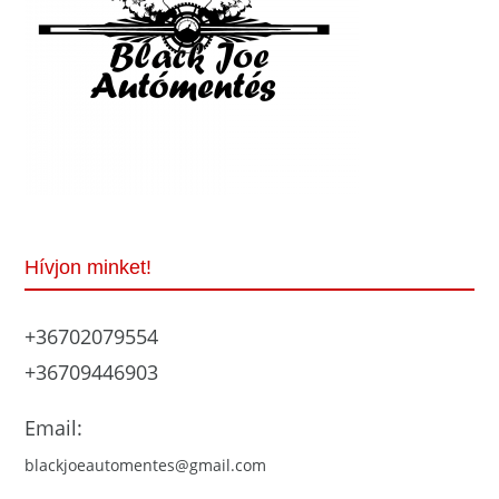
Hívjon minket!
+36702079554
+36709446903
Email:
blackjoeautomentes@gmail.com