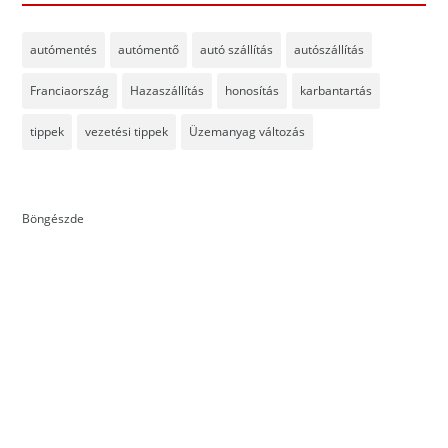
autómentés
autómentő
autó szállítás
autószállítás
Franciaország
Hazaszállítás
honosítás
karbantartás
tippek
vezetési tippek
Üzemanyag változás
Böngészde